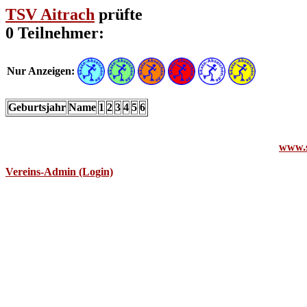
TSV Aitrach
prüfte
0 Teilnehmer:
Nur Anzeigen:
Geburtsjahr
Name
1
2
3
4
5
6
www.s
Vereins-Admin (Login)