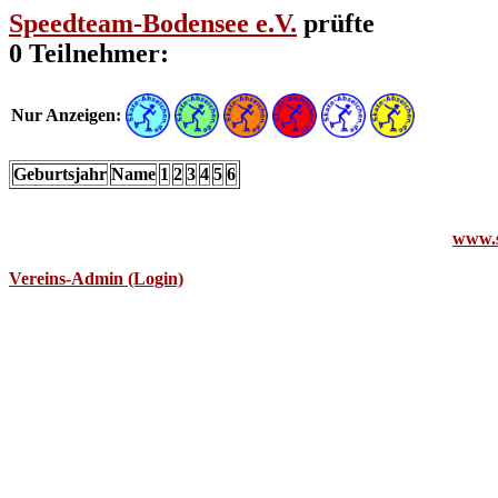
Speedteam-Bodensee e.V.
prüfte
0 Teilnehmer:
Nur Anzeigen:
Geburtsjahr
Name
1
2
3
4
5
6
www.s
Vereins-Admin (Login)