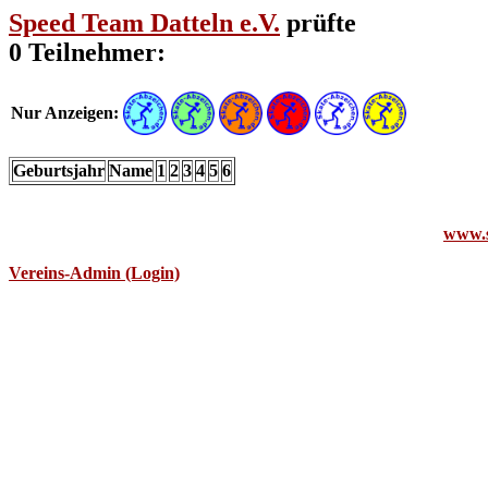
Speed Team Datteln e.V.
prüfte
0 Teilnehmer:
Nur Anzeigen:
Geburtsjahr
Name
1
2
3
4
5
6
www.s
Vereins-Admin (Login)