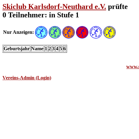
Skiclub Karlsdorf-Neuthard e.V.
prüfte
0 Teilnehmer: in Stufe 1
Nur Anzeigen:
Geburtsjahr
Name
1
2
3
4
5
6
www.s
Vereins-Admin (Login)