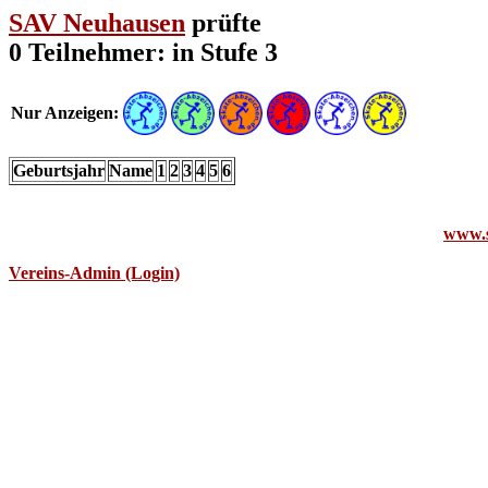
SAV Neuhausen
prüfte
0 Teilnehmer: in Stufe 3
Nur Anzeigen:
Geburtsjahr
Name
1
2
3
4
5
6
www.s
Vereins-Admin (Login)