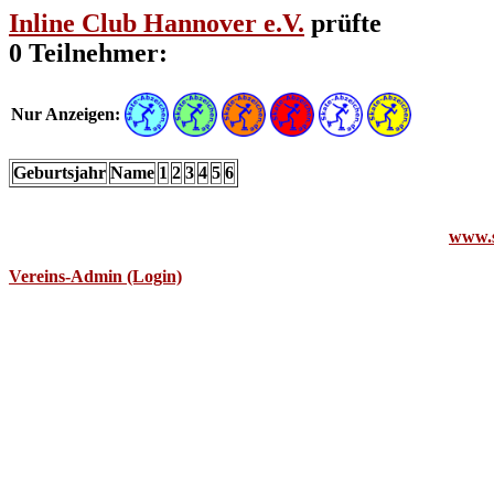
Inline Club Hannover e.V.
prüfte
0 Teilnehmer:
Nur Anzeigen:
Geburtsjahr
Name
1
2
3
4
5
6
www.s
Vereins-Admin (Login)