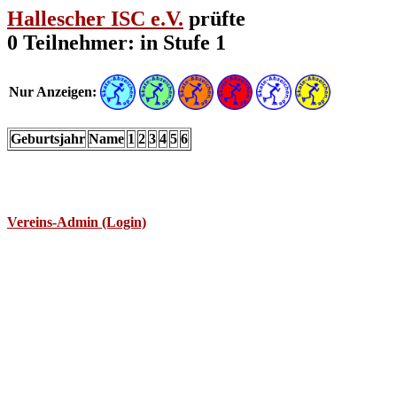
Hallescher ISC e.V.
prüfte
0 Teilnehmer: in Stufe 1
Nur Anzeigen:
Geburtsjahr
Name
1
2
3
4
5
6
Vereins-Admin (Login)