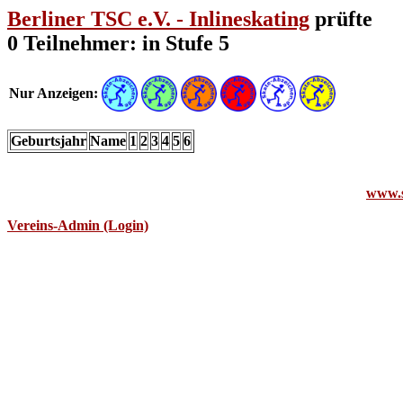
Berliner TSC e.V. - Inlineskating
prüfte
0 Teilnehmer: in Stufe 5
Nur Anzeigen:
Geburtsjahr
Name
1
2
3
4
5
6
www.s
Vereins-Admin (Login)