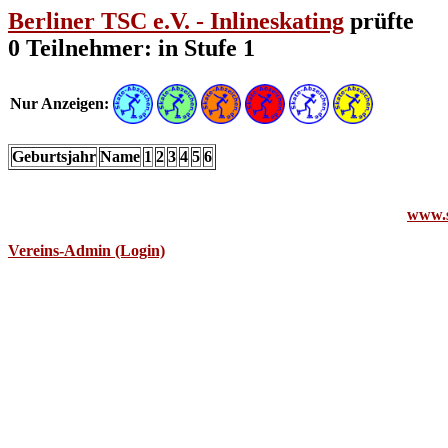
Berliner TSC e.V. - Inlineskating
prüfte
0 Teilnehmer: in Stufe 1
Nur Anzeigen:
Geburtsjahr
Name
1
2
3
4
5
6
www.s
Vereins-Admin (Login)