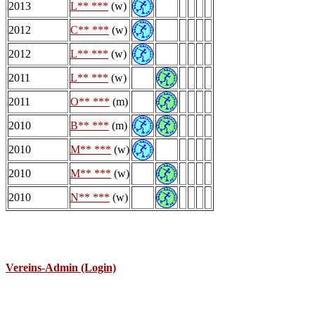
2013
L** ***
(w)
2012
C** ***
(w)
2012
L** ***
(w)
2011
L** ***
(w)
2011
O** ***
(m)
2010
B** ***
(m)
2010
M** ***
(w)
2010
M** ***
(w)
2010
N** ***
(w)
Vereins-Admin (Login)