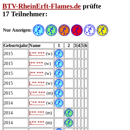
BTV-RheinErft-Flames.de
prüfte
17 Teilnehmer:
Nur Anzeigen:
Geburtsjahr
Name
1
2
3
4
5
6
2015
E** ***
(w)
2015
I** ***
(w)
2015
J** ***
(w)
2015
L** ***
(w)
2015
V** ***
(m)
2014
C** ***
(w)
2014
F** ***
(m)
2014
S** ***
(m)